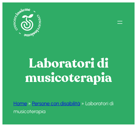
Vai
al
contenuto
Laboratori di
musicoterapia
Home
»
Persone con disabilità
»
Laboratori di
musicoterapia